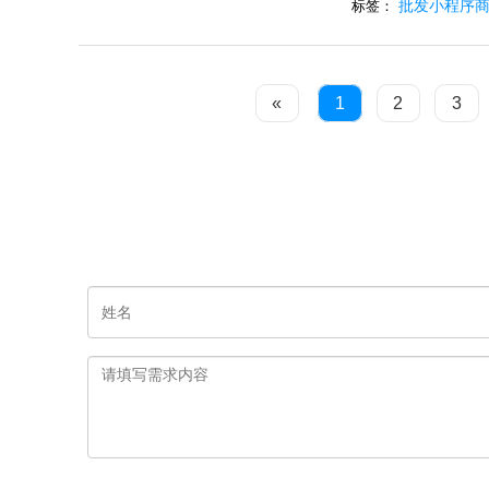
批发小程序
标签：
«
1
2
3