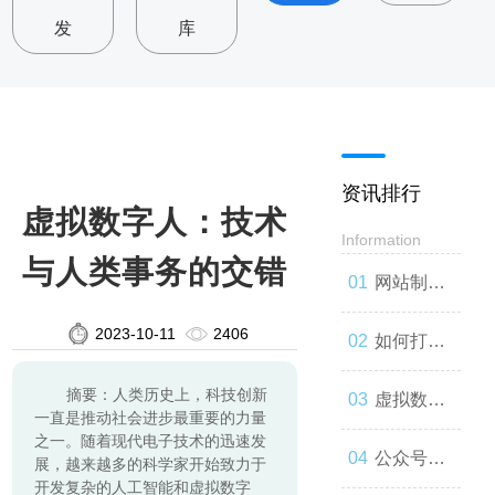
发
库
资讯排行
虚拟数字人：技术
Information
与人类事务的交错
网站制
2023-10-11
2406
作：让你
如何打造
摘要：人类历史上，科技创新
的品牌与
一款高效
虚拟数字
一直是推动社会进步最重要的力量
之一。随着现代电子技术的迅速发
世界联系
的网站
人：技术
公众号开
展，越来越多的科学家开始致力于
开发复杂的人工智能和虚拟数字