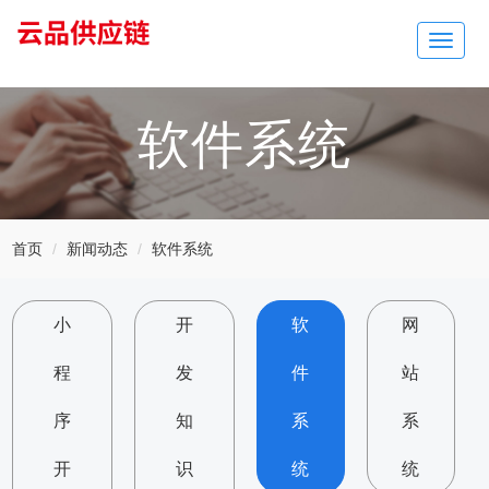
Toggle
navigat
软件系统
首页
新闻动态
软件系统
小
开
软
网
程
发
件
站
序
知
系
系
开
识
统
统