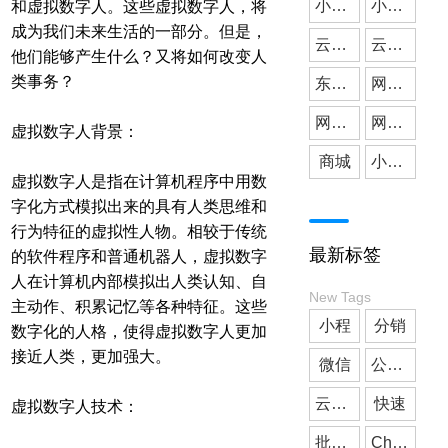
小微公司
小程序开发
和虚拟数字人。这些虚拟数字人，将
成为我们未来生活的一部分。但是，
云派网络
媒体应用
云派小程序开发
他们能够产生什么？又将如何改变人
类事务？
东莞小程序开发
网站建设
网站搭建
网站开发
虚拟数字人背景：
商城
小程序商城
虚拟数字人是指在计算机程序中用数
字化方式模拟出来的具有人类思维和
行为特征的虚拟性人物。相较于传统
最新标签
的软件程序和普通机器人，虚拟数字
人在计算机内部模拟出人类认知、自
New Tags
主动作、积累记忆等各种特征。这些
小程
分销
数字化的人格，使得虚拟数字人更加
接近人类，更加强大。
微信
公众号开发
云派小程序开发
快速
虚拟数字人技术：
批发小程序
ChatGPT