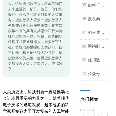
人。这些虚拟数字人，将成为我们
起来
与人类事
发：如何
如何打造
未来生活的一部分。但是，他们能
够产生什么？又将如何改变人类事
务的交错
让你的公
一个优秀
批发商
务？虚拟数字人背景：虚拟数字人
是指在计算机程序中用数字化方式
模拟出来的具有人类思维和行为特
众号成为
的分销商
城：为什
如何成为
征的虚拟性人物。相较于传统的软
件程序和普通机器人，虚拟数字人
人们心中
城？
么您应该
微信小程
网站制作
在计算机内部模拟出人类认知、自
主动作、积累记忆等各种特征。这
些数字化的人格，使得虚拟数字人
的第一选
考虑加
序开发高
流程与技
虚拟数字
更加接近人类，更加强大。虚拟数
字
择
入？
手？
巧
人：从奇
公众号开
思妙想到
发：打造
人类历史上，科技创新一直是推动社
会进步最重要的力量之一。随着现代
热门标签
现实
一款受欢
电子技术的迅速发展，越来越多的科
Hot Tags
学家开始致力于开发复杂的人工智能
迎的社交