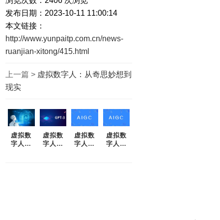
浏览次数：
2406
次浏览
发布日期：2023-10-11 11:00:14
本文链接：
http://www.yunpaitp.com.cn/news-
ruanjian-xitong/415.html
上一篇 >
虚拟数字人：从奇思妙想到
现实
虚拟数
虚拟数
虚拟数
虚拟数
字人：
字人：
字人：
字人：
技术与
从奇思
创造可
超越人
人类事
妙想到
触及未
类的智
务的交
现实
来
慧与创
错
造力