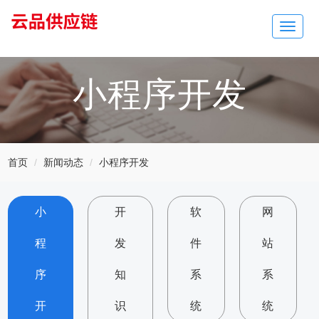
Toggle
navigat
小程序开发
首页
新闻动态
小程序开发
小
开
软
网
程
发
件
站
序
知
系
系
开
识
统
统