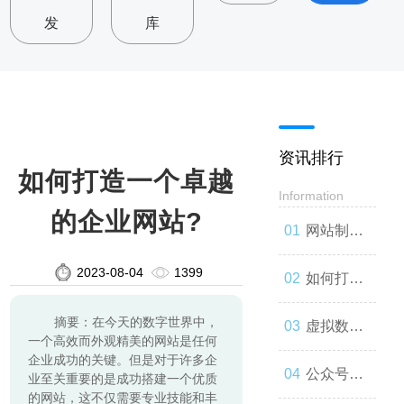
发
库
资讯排行
如何打造一个卓越
Information
的企业网站?
网站制
2023-08-04
1399
作：让你
如何打造
摘要：在今天的数字世界中，
的品牌与
一款高效
虚拟数字
一个高效而外观精美的网站是任何
企业成功的关键。但是对于许多企
世界联系
的网站
人：技术
公众号开
业至关重要的是成功搭建一个优质
的网站，这不仅需要专业技能和丰