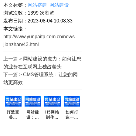
本文标签：
网站搭建
网站建设
浏览次数：
1399
次浏览
发布日期：2023-08-04 10:08:33
本文链接：
http://www.yunpaitp.com.cn/news-
jianzhan/43.html
上一篇 >
网站建设的魔力：如何让您
的业务在互联网上独占鳌头
下一篇 >
CMS管理系统：让您的网
站更高效
打造完
网站建
H5网站
如何打
美网
设：解
制作：
造一个
站，云
决企业
为您打
卓越的
派帮您
网络营
造前所
企业网
一站搞
销之痛
未有的
站?