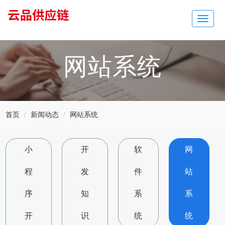
Toggle
navigat
网站系统
首页
新闻动态
网站系统
小
开
软
网
程
发
件
站
序
知
系
系
开
识
统
统