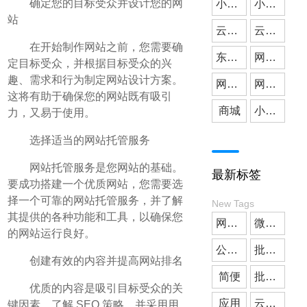
确定您的目标受众并设计您的网
小微公司
小程序开发
站
云派网络
媒体应用
云派小程序开发
在开始制作网站之前，您需要确
东莞小程序开发
网站建设
定目标受众，并根据目标受众的兴
趣、需求和行为制定网站设计方案。
网站搭建
网站开发
这将有助于确保您的网站既有吸引
商城
小程序商城
力，又易于使用。
选择适当的网站托管服务
网站托管服务是您网站的基础。
最新标签
要成功搭建一个优质网站，您需要选
择一个可靠的网站托管服务，并了解
New Tags
其提供的各种功能和工具，以确保您
网站开发
微信小程序开发
的网站运行良好。
公众号开发
批发小程序商城
创建有效的内容并提高网站排名
简便
批发小程序
优质的内容是吸引目标受众的关
应用
云派网络
键因素。了解 SEO 策略，并采用用