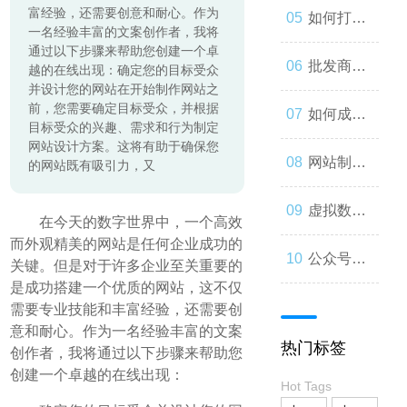
富经验，还需要创意和耐心。作为
起来
与人类事
发：如何
如何打造
一名经验丰富的文案创作者，我将
通过以下步骤来帮助您创建一个卓
务的交错
让你的公
一个优秀
批发商
越的在线出现：确定您的目标受众
并设计您的网站在开始制作网站之
前，您需要确定目标受众，并根据
众号成为
的分销商
城：为什
如何成为
目标受众的兴趣、需求和行为制定
网站设计方案。这将有助于确保您
人们心中
城？
么您应该
微信小程
网站制作
的网站既有吸引力，又
的第一选
考虑加
序开发高
流程与技
虚拟数字
在今天的数字世界中，一个高效
而外观精美的网站是任何企业成功的
择
入？
手？
巧
人：从奇
公众号开
关键。但是对于许多企业至关重要的
是成功搭建一个优质的网站，这不仅
思妙想到
发：打造
需要专业技能和丰富经验，还需要创
意和耐心。作为一名经验丰富的文案
热门标签
现实
创作者，我将通过以下步骤来帮助您
一款受欢
创建一个卓越的在线出现：
Hot Tags
迎的社交