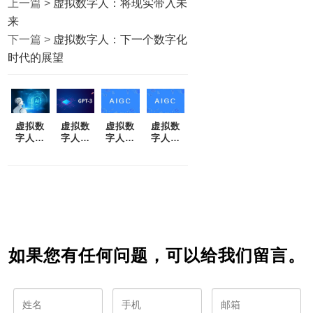
上一篇 >
虚拟数字人：将现实带入未
来
下一篇 >
虚拟数字人：下一个数字化
时代的展望
虚拟数
虚拟数
虚拟数
虚拟数
字人：
字人：
字人：
字人：
技术与
从奇思
创造可
超越人
人类事
妙想到
触及未
类的智
务的交
现实
来
慧与创
错
造力
如果您有任何问题，可以给我们留言。