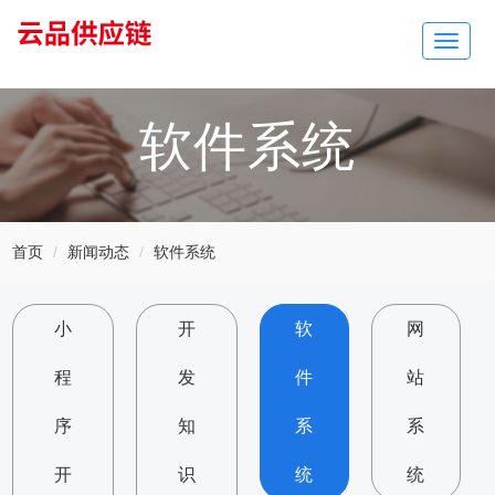
Toggle
navigat
软件系统
首页
新闻动态
软件系统
小
开
软
网
程
发
件
站
序
知
系
系
开
识
统
统