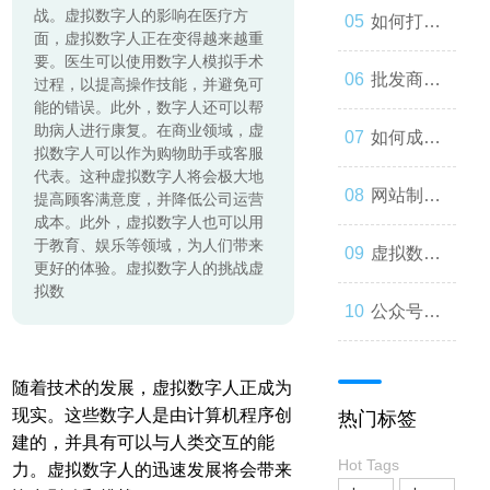
战。虚拟数字人的影响在医疗方
起来
与人类事
发：如何
如何打造
面，虚拟数字人正在变得越来越重
要。医生可以使用数字人模拟手术
务的交错
让你的公
一个优秀
批发商
过程，以提高操作技能，并避免可
能的错误。此外，数字人还可以帮
助病人进行康复。在商业领域，虚
众号成为
的分销商
城：为什
如何成为
拟数字人可以作为购物助手或客服
代表。这种虚拟数字人将会极大地
人们心中
城？
么您应该
微信小程
网站制作
提高顾客满意度，并降低公司运营
成本。此外，虚拟数字人也可以用
于教育、娱乐等领域，为人们带来
的第一选
考虑加
序开发高
流程与技
虚拟数字
更好的体验。虚拟数字人的挑战虚
拟数
择
入？
手？
巧
人：从奇
公众号开
思妙想到
发：打造
随着技术的发展，虚拟数字人正成为
现实。这些数字人是由计算机程序创
热门标签
现实
一款受欢
建的，并具有可以与人类交互的能
Hot Tags
力。虚拟数字人的迅速发展将会带来
迎的社交