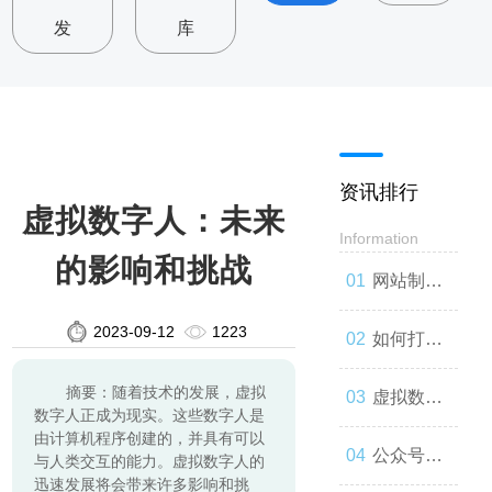
发
库
资讯排行
虚拟数字人：未来
Information
的影响和挑战
网站制
2023-09-12
1223
作：让你
如何打造
摘要：随着技术的发展，虚拟
的品牌与
一款高效
虚拟数字
数字人正成为现实。这些数字人是
由计算机程序创建的，并具有可以
世界联系
的网站
人：技术
公众号开
与人类交互的能力。虚拟数字人的
迅速发展将会带来许多影响和挑