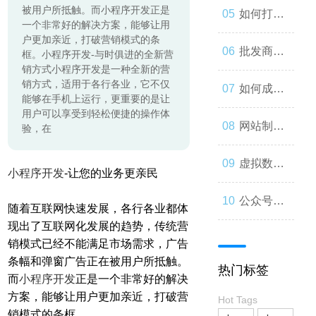
被用户所抵触。而小程序开发正是
起来
与人类事
发：如何
如何打造
一个非常好的解决方案，能够让用
户更加亲近，打破营销模式的条
务的交错
让你的公
一个优秀
批发商
框。小程序开发-与时俱进的全新营
销方式小程序开发是一种全新的营
销方式，适用于各行各业，它不仅
众号成为
的分销商
城：为什
如何成为
能够在手机上运行，更重要的是让
用户可以享受到轻松便捷的操作体
人们心中
城？
么您应该
微信小程
网站制作
验，在
的第一选
考虑加
序开发高
流程与技
虚拟数字
小程序开发
-让您的业务更亲民
择
入？
手？
巧
人：从奇
公众号开
随着互联网快速发展，各行各业都体
现出了互联网化发展的趋势，传统营
思妙想到
发：打造
销模式已经不能满足市场需求，广告
条幅和弹窗广告正在被用户所抵触。
热门标签
现实
一款受欢
而
小程序开发
正是一个非常好的解决
方案，能够让用户更加亲近，打破营
Hot Tags
迎的社交
销模式的条框。