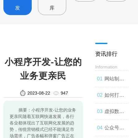
发
库
资讯排行
小程序开发-让您的
Information
业务更亲民
网站制
2023-08-22
947
作：让你
如何打造
摘要：小程序开发-让您的业务
的品牌与
一款高效
虚拟数字
更亲民随着互联网快速发展，各行
各业都体现出了互联网化发展的趋
世界联系
的网站
人：技术
公众号开
势，传统营销模式已经不能满足市
场需求，广告条幅和弹窗广告正在