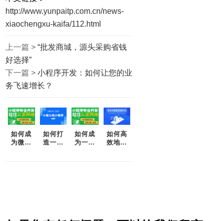
http://www.yunpaitp.com.cn/news-
xiaochengxu-kaifa/112.html
上一篇 >
“批发商城，源头采购省钱
好选择”
下一篇 >
小程序开发：如何让您的业
务飞速增长？
如何成
如何打
如何成
如何高
为微信
造一款
为一名
效地开
小程序
成功的
高效的
发微信
开发高
微信小
微信小
小程序
手？
程序？
程序开
——一
发者
篇完整
指南