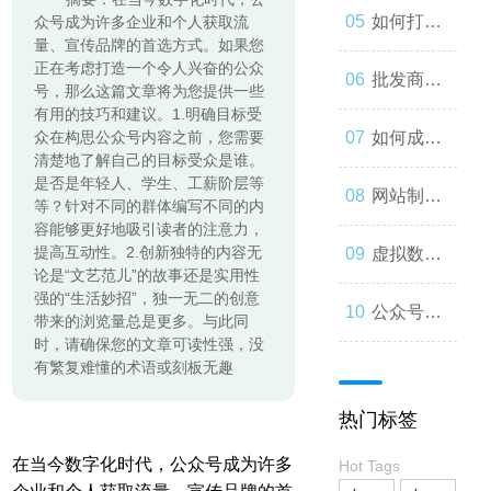
起来
与人类事
发：如何
如何打造
众号成为许多企业和个人获取流
量、宣传品牌的首选方式。如果您
正在考虑打造一个令人兴奋的公众
务的交错
让你的公
一个优秀
批发商
号，那么这篇文章将为您提供一些
有用的技巧和建议。1.明确目标受
众号成为
的分销商
城：为什
众在构思公众号内容之前，您需要
如何成为
清楚地了解自己的目标受众是谁。
是否是年轻人、学生、工薪阶层等
人们心中
城？
么您应该
微信小程
网站制作
等？针对不同的群体编写不同的内
容能够更好地吸引读者的注意力，
的第一选
考虑加
序开发高
提高互动性。2.创新独特的内容无
流程与技
虚拟数字
论是“文艺范儿”的故事还是实用性
强的“生活妙招”，独一无二的创意
择
入？
手？
巧
人：从奇
公众号开
带来的浏览量总是更多。与此同
时，请确保您的文章可读性强，没
有繁复难懂的术语或刻板无趣
思妙想到
发：打造
热门标签
现实
一款受欢
在当今数字化时代，公众号成为许多
Hot Tags
迎的社交