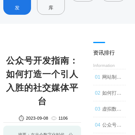
发
库
资讯排行
公众号开发指南：
Information
如何打造一个引人
网站制
入胜的社交媒体平
作：让你
如何打造
台
的品牌与
一款高效
虚拟数字
2023-09-08
1106
世界联系
的网站
人：技术
公众号开
摘要：在当今数字化时代，公