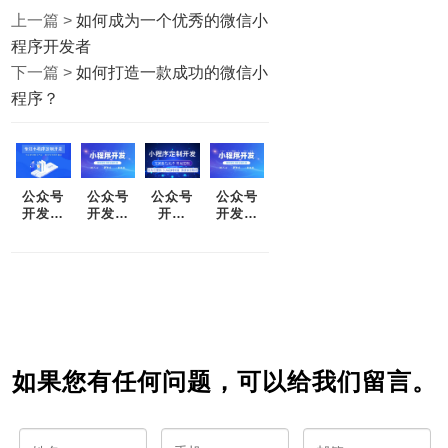
上一篇 >
如何成为一个优秀的微信小
程序开发者
下一篇 >
如何打造一款成功的微信小
程序？
公众号
公众号
公众号
公众号
开发：
开发：
开发
开发：
如何让
打造一
&nbsp;
突破平
你的公
款受欢
——
凡，走
众号成
迎的社
&nbsp;
向优秀
为人们
交媒体
从零开
心中的
应用
始开启
第一选
你的营
择
销之路
如果您有任何问题，可以给我们留言。