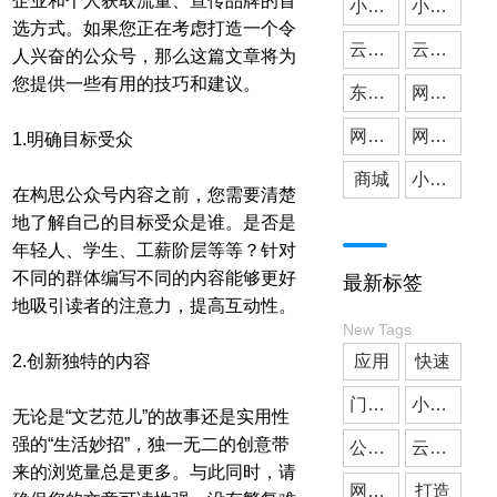
企业和个人获取流量、宣传品牌的首
小微公司
小程序开发
选方式。如果您正在考虑打造一个令
云派网络
媒体应用
云派小程序开发
人兴奋的公众号，那么这篇文章将为
您提供一些有用的技巧和建议。
东莞小程序开发
网站建设
网站搭建
网站开发
1.明确目标受众
商城
小程序商城
在构思公众号内容之前，您需要清楚
地了解自己的目标受众是谁。是否是
年轻人、学生、工薪阶层等等？针对
不同的群体编写不同的内容能够更好
最新标签
地吸引读者的注意力，提高互动性。
New Tags
2.创新独特的内容
应用
快速
门店预约
小微公司
无论是“文艺范儿”的故事还是实用性
强的“生活妙招”，独一无二的创意带
公众号开发
云派小程序开发
来的浏览量总是更多。与此同时，请
网站制作
打造