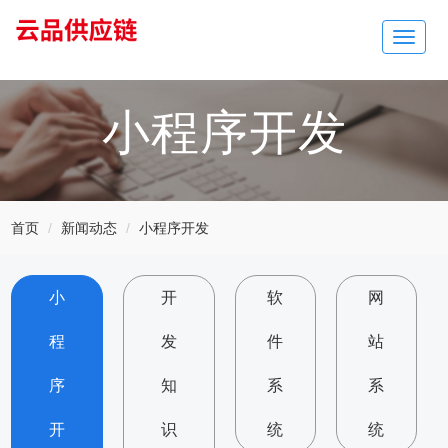
Toggle
navigat
小程序开发
首页
新闻动态
小程序开发
小
开
软
网
程
发
件
站
序
知
系
系
开
识
统
统