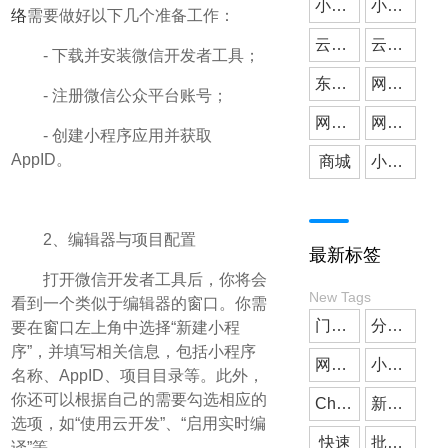
小微公司
小程序开发
络
需要做好以下几个准备工作：
云派网络
媒体应用
云派小程序开发
- 下载并安装微信开发者工具；
东莞小程序开发
网站建设
- 注册微信公众平台账号；
网站搭建
网站开发
- 创建小程序应用并获取
AppID。
商城
小程序商城
2、编辑器与项目配置
最新标签
打开微信开发者工具后，你将会
New Tags
看到一个类似于编辑器的窗口。你需
门店预约
分销商城
要在窗口左上角中选择“新建小程
序”，并填写相关信息，包括小程序
网站制作
小微公司
名称、AppID、项目目录等。此外，
你还可以根据自己的需要勾选相应的
ChatGPT
新零售
选项，如“使用云开发”、“启用实时编
快速
批发小程序商城
译”等。