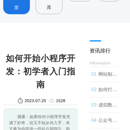
发
库
资讯排行
如何开始小程序开
Information
发：初学者入门指
网站制
南
作：让你
如何打造
2023-07-25
1528
的品牌与
一款高效
虚拟数字
摘要：如果你对小程序开发充
世界联系
的网站
人：技术
公众号开
满了好奇，但又不知从何入手，本
文将为你提供一些起点和指引，助