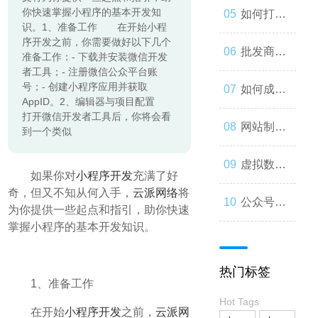
起来
你快速掌握小程序的基本开发知
与人类事
发：如何
如何打造
识。1、准备工作 在开始小程
序开发之前，你需要做好以下几个
务的交错
让你的公
一个优秀
批发商
准备工作：- 下载并安装微信开发
者工具；- 注册微信公众平台账
号；- 创建小程序应用并获取
众号成为
的分销商
城：为什
如何成为
AppID。2、编辑器与项目配置
打开微信开发者工具后，你将会看
人们心中
城？
么您应该
微信小程
网站制作
到一个类似
的第一选
考虑加
序开发高
流程与技
虚拟数字
如果你对
小程序开发
充满了好
奇，但又不知从何入手，
云派网络
将
择
入？
手？
巧
人：从奇
公众号开
为你提供一些起点和指引，助你快速
掌握小程序的基本开发知识。
思妙想到
发：打造
热门标签
现实
一款受欢
1、准备工作
Hot Tags
在开始
小程序开发
之前，
云派网
迎的社交