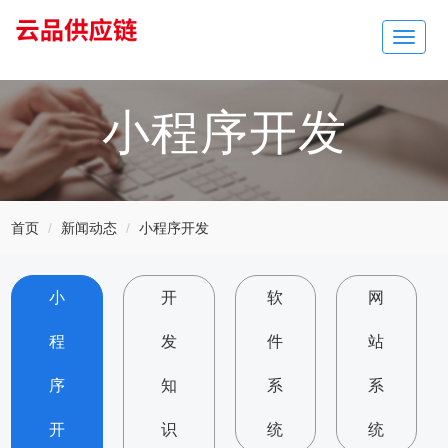
Toggle
navigat
小程序开发
首页
新闻动态
小程序开发
小
开
软
网
程
发
件
站
序
知
系
系
开
识
统
统