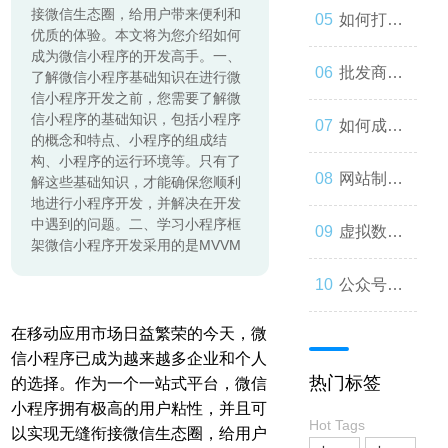
接微信生态圈，给用户带来便利和
起来
与人类事
发：如何
如何打造
优质的体验。本文将为您介绍如何
成为微信小程序的开发高手。一、
务的交错
让你的公
一个优秀
批发商
了解微信小程序基础知识在进行微
信小程序开发之前，您需要了解微
信小程序的基础知识，包括小程序
众号成为
的分销商
城：为什
如何成为
的概念和特点、小程序的组成结
构、小程序的运行环境等。只有了
人们心中
城？
么您应该
微信小程
网站制作
解这些基础知识，才能确保您顺利
地进行小程序开发，并解决在开发
中遇到的问题。二、学习小程序框
的第一选
考虑加
序开发高
流程与技
虚拟数字
架微信小程序开发采用的是MVVM
择
入？
手？
巧
人：从奇
公众号开
在移动应用市场日益繁荣的今天，微
思妙想到
发：打造
信小程序已成为越来越多企业和个人
热门标签
的选择。作为一个一站式平台，微信
现实
一款受欢
小程序拥有极高的用户粘性，并且可
Hot Tags
以实现无缝衔接微信生态圈，给用户
迎的社交