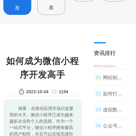
发
库
资讯排行
如何成为微信小程
Information
序开发高手
网站制
2023-10-04
1194
作：让你
如何打造
摘要：在移动应用市场日益繁
的品牌与
一款高效
虚拟数字
荣的今天，微信小程序已成为越来
越多企业和个人的选择。作为一个
世界联系
的网站
人：技术
公众号开
一站式平台，微信小程序拥有极高
的用户粘性，并且可以实现无缝衔