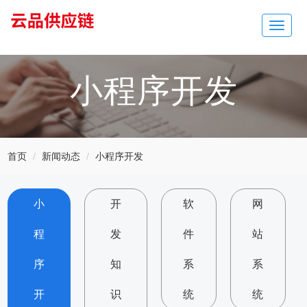
Toggle
navigat
小程序开发
首页
新闻动态
小程序开发
小
开
软
网
程
发
件
站
序
知
系
系
开
识
统
统