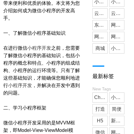
小微公司
小程序开发
带来便利和优质的体验。本文将为您
介绍如何成为微信小程序的开发高
云派网络
媒体应用
云派小程序开发
手。
东莞小程序开发
网站建设
一、了解微信小程序基础知识
网站搭建
网站开发
在进行微信
小程序开发
之前，您需要
商城
小程序商城
了解微信小程序的基础知识，包括小
程序的概念和特点、小程序的组成结
构、小程序的运行环境等。只有了解
最新标签
这些基础知识，才能确保您顺利地进
行
小程序开发
，并解决在开发中遇到
New Tags
的问题。
ChatGPT
小程序开发
二、学习小程序框架
打造
简便
H5
新零售
微信小程序开发采用的是MVVM框
架，即Model-View-ViewModel模
微信
网站搭建