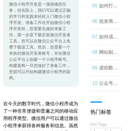
微信小程序开发是一项很难的任
起来
与人类事
发：如何
如何打造
务，但实际上，我们可以通过正确
的学习和实践来轻松入门微信小程
务的交错
让你的公
一个优秀
批发商
序开发。准备工作在开始微信小程
序开发前，您需要先做好准备工
作。第一步是下载安装微信开发者
众号成为
的分销商
城：为什
如何成为
工具。您可以在微信公众平台上免
费下载该工具。然后，您需要一个
人们心中
城？
么您应该
微信小程
网站制作
有效的微信开发者账号，并在微信
公众平台上创建一个小程序账号。
构建架构一旦您做好了准备工作，
的第一选
考虑加
序开发高
流程与技
虚拟数字
您就可以开始构建微信小程序的架
构。
择
入？
手？
巧
人：从奇
公众号开
思妙想到
发：打造
在今天的数字时代，微信小程序成为
了一种非常便捷和普遍之间的移动应
热门标签
现实
一款受欢
用程序类型。微信用户可以通过微信
Hot Tags
小程序来获得各种服务和信息。虽然
迎的社交