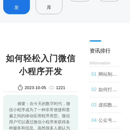
发
库
资讯排行
如何轻松入门微信
Information
小程序开发
网站制
2023-10-05
1221
作：让你
如何打造
摘要：在今天的数字时代，微
的品牌与
一款高效
虚拟数字
信小程序成为了一种非常便捷和普
遍之间的移动应用程序类型。微信
世界联系
的网站
人：技术
公众号开
用户可以通过微信小程序来获得各
种服务和信息。虽然很多人都认为