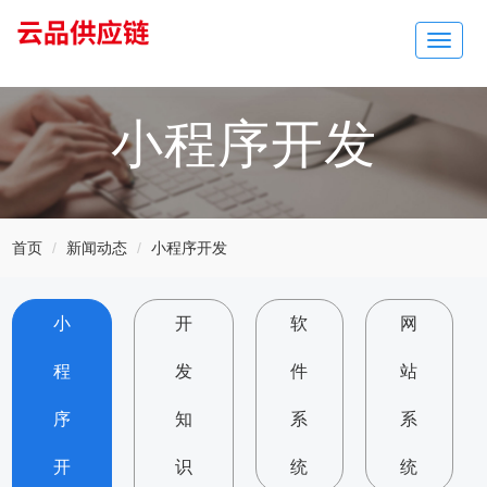
Toggle
navigat
小程序开发
首页
新闻动态
小程序开发
小
开
软
网
程
发
件
站
序
知
系
系
开
识
统
统