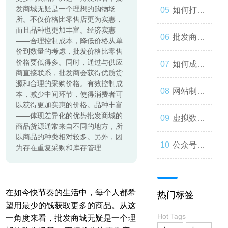
起来
发商城无疑是一个理想的购物场
与人类事
发：如何
如何打造
所。不仅价格比零售店更为实惠，
而且品种也更加丰富。经济实惠
务的交错
让你的公
一个优秀
批发商
——合理控制成本，降低价格从单
价到数量的考虑，批发价格比零售
价格要低得多。同时，通过与供应
众号成为
的分销商
城：为什
如何成为
商直接联系，批发商会获得优质货
源和合理的采购价格。有效控制成
人们心中
城？
么您应该
微信小程
网站制作
本，减少中间环节，使得消费者可
以获得更加实惠的价格。品种丰富
的第一选
——体现差异化的优势批发商城的
考虑加
序开发高
流程与技
虚拟数字
商品货源通常来自不同的地方，所
以商品的种类相对较多。另外，因
择
入？
手？
巧
人：从奇
公众号开
为存在重复采购和库存管理
思妙想到
发：打造
在如今快节奏的生活中，每个人都希
热门标签
现实
一款受欢
望用最少的钱获取更多的商品。从这
Hot Tags
一角度来看，批发商城无疑是一个理
迎的社交