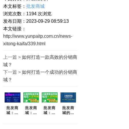
本文标签：
批发商城
浏览次数：
1194
次浏览
发布日期：2023-09-29 08:59:13
本文链接：
http://www.yunpaitp.com.cn/news-
xitong-kaifa/339.html
上一篇 >
如何打造一款高效的分销商
城？
下一篇 >
如何打造一个成功的分销商
城？
批发商
批发商
批发商
批发商
城：为
城：为
城：重
城的好
什么您
什么你
新定义
处是什
应该考
应该选
采购体
么？-一
虑加
择云派
验
篇详细