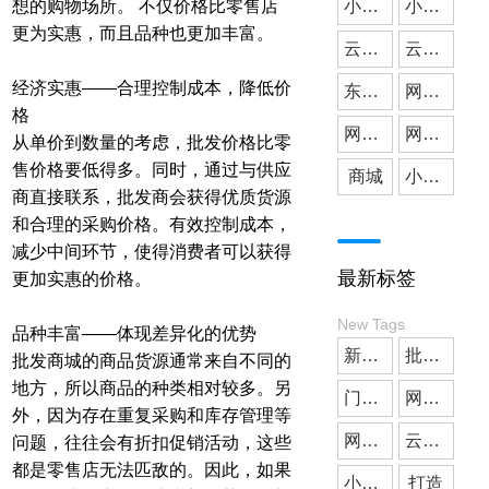
想的购物场所。 不仅价格比零售店
小微公司
小程序开发
更为实惠，而且品种也更加丰富。
云派网络
媒体应用
云派小程序开发
经济实惠——合理控制成本，降低价
东莞小程序开发
网站建设
格
网站搭建
网站开发
从单价到数量的考虑，批发价格比零
售价格要低得多。同时，通过与供应
商城
小程序商城
商直接联系，批发商会获得优质货源
和合理的采购价格。有效控制成本，
减少中间环节，使得消费者可以获得
最新标签
更加实惠的价格。
New Tags
品种丰富——体现差异化的优势
新零售
批发商城
批发商城的商品货源通常来自不同的
地方，所以商品的种类相对较多。另
门店预约
网站搭建
外，因为存在重复采购和库存管理等
网站建设
云派小程序开发
问题，往往会有折扣促销活动，这些
都是零售店无法匹敌的。因此，如果
小程序开发
打造