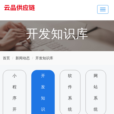
Toggle
navigat
开发知识库
首页
新闻动态
开发知识库
小
开
软
网
程
发
件
站
序
知
系
系
开
识
统
统