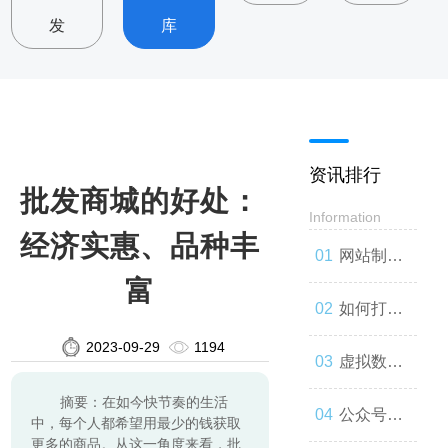
发
库
资讯排行
批发商城的好处：
Information
经济实惠、品种丰
网站制
富
作：让你
如何打造
2023-09-29
1194
的品牌与
一款高效
虚拟数字
摘要：在如今快节奏的生活
世界联系
的网站
人：技术
公众号开
中，每个人都希望用最少的钱获取
更多的商品。从这一角度来看，批