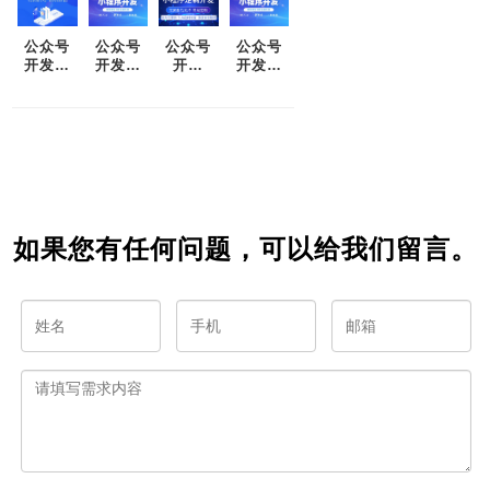
公众号
公众号
公众号
公众号
开发：
开发：
开发
开发：
如何让
打造一
&nbsp;
突破平
你的公
款受欢
——
凡，走
众号成
迎的社
&nbsp;
向优秀
为人们
交媒体
从零开
心中的
应用
始开启
第一选
你的营
择
销之路
如果您有任何问题，可以给我们留言。