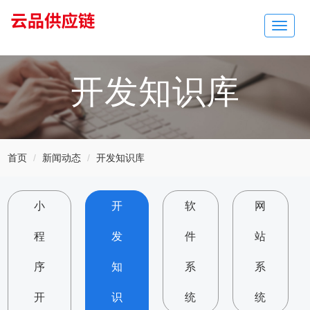
Toggle
navigat
开发知识库
首页
新闻动态
开发知识库
小
开
软
网
程
发
件
站
序
知
系
系
开
识
统
统