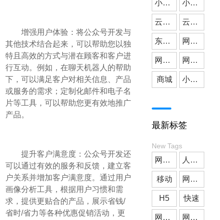
小微公司
小程序开发
云派网络
媒体应用
云派小程序开发
增强用户体验：将公众号开发与
东莞小程序开发
网站建设
其他技术结合起来，可以帮助您以独
特且高效的方式与潜在顾客和客户进
网站搭建
网站开发
行互动。例如，在聊天机器人的帮助
下，可以满足客户对相关信息、产品
商城
小程序商城
或服务的需求；定制化邮件和电子名
片等工具，可以帮助您更有效地推广
产品。
最新标签
New Tags
提升客户满意度：公众号开发还
网站开发
人工智能
可以通过有效的服务和反馈，建立客
户关系并增加客户满意度。通过用户
移动
网站制作
画像分析工具，根据用户习惯和需
H5
快速
求，提供更贴合的产品，展示省钱/
省时/省力等各种优惠促销活动，更
网站搭建
网站建设