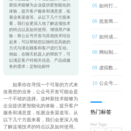
起来
新技术能够为企业提供更智能化的
与人类事
发：如何
如何打造
体验，提升客户服务和满意度，拓
展业务渠道等。从以下几个方面来
务的交错
让你的公
一个优秀
批发商
看，我们会更深入地了解这项技术
的特点以及如何使用。增强用户体
验：将公众号开发与其他技术结合
众号成为
的分销商
城：为什
如何成为
起来，可以帮助您以独特且高效的
方式与潜在顾客和客户进行互动。
人们心中
城？
么您应该
微信小程
网站制作
例如，在聊天机器人的帮助下，可
以满足客户对相关信息、产品或服
的第一选
务的需求；定制化邮件
考虑加
序开发高
流程与技
虚拟数字
择
入？
手？
巧
人：从奇
公众号开
如果你在寻找一个可靠的方式来
改善您的业务，公众号开发可能会是
思妙想到
发：打造
一个不错的选择。这种新技术能够为
企业提供更智能化的体验，提升客户
热门标签
服务和满意度，拓展业务渠道等。从
现实
一款受欢
以下几个方面来看，我们会更深入地
Hot Tags
了解这项技术的特点以及如何使用。
迎的社交