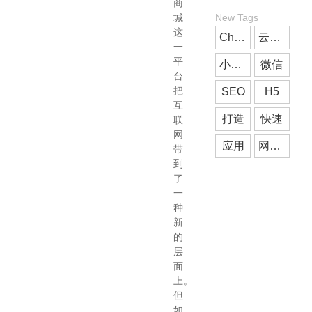
商
New Tags
城
这
ChatGPT
云派网络
一
平
小微公司
微信
台，
把
SEO
H5
互
打造
快速
联
网
应用
网站建设
带
到
了
一
种
新
的
层
面
上。
但
如