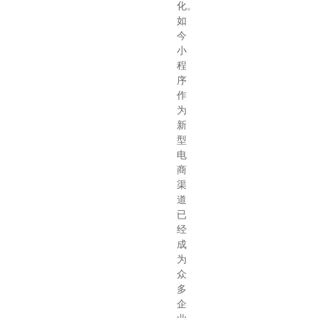
化。
如
今，
小
程
序
作
为
新
型
电
商
渠
道，
已
经
成
为
众
多
企