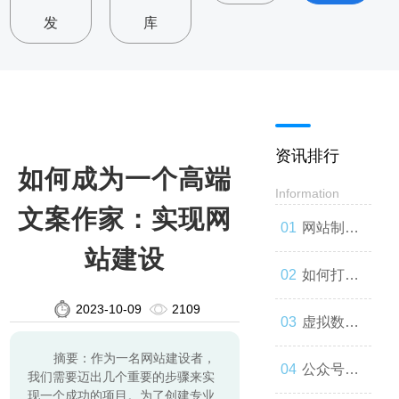
发
库
资讯排行
如何成为一个高端
Information
文案作家：实现网
网站制
站建设
作：让你
如何打造
2023-10-09
2109
的品牌与
一款高效
虚拟数字
摘要：作为一名网站建设者，
世界联系
的网站
人：技术
公众号开
我们需要迈出几个重要的步骤来实
现一个成功的项目。为了创建专业