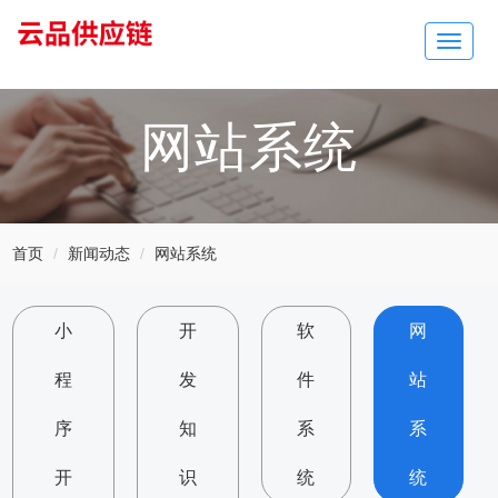
Toggle
navigat
网站系统
首页
新闻动态
网站系统
小
开
软
网
程
发
件
站
序
知
系
系
开
识
统
统