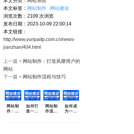
本文分类：
网站系统
本文标签：
网站制作
网站建设
浏览次数：
2109
次浏览
发布日期：2023-10-09 22:00:14
本文链接：
http://www.yunpaitp.com.cn/news-
jianzhan/404.html
上一篇 >
网站制作：打造风靡用户的
网站
下一篇 >
网站制作流程与技巧
网站制
如何打
网站制
如何成
作：让
造一款
作流程
为一个
你的品
高效的
与技巧
高端文
牌与世
网站
案作
界联系
家：实
起来
现网站