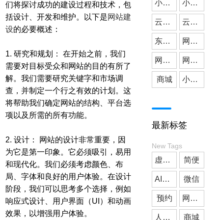
小微公司
小程序开发
们将探讨成功的建设过程和技术，包
括设计、开发和维护。以下是
网站建
云派网络
媒体应用
云派小程序开发
设
的必要概述：
东莞小程序开发
网站建设
1. 研究和规划： 在开始之前，我们
网站搭建
网站开发
需要对目标受众和网站的目的有所了
解。我们需要研究关键字和市场调
商城
小程序商城
查，并制定一个行之有效的计划。这
将帮助我们确定网站的结构、平台选
项以及所需的所有功能。
最新标签
2. 设计： 网站的设计非常重要，因
New Tags
为它是第一印象。它必须吸引，易用
虚拟人
简便
和现代化。我们必须考虑颜色、布
局、字体和良好的用户体验。在设计
AI客服
微信
阶段，我们可以思考多个选择，例如
预约
网站搭建
响应式设计、用户界面（UI）和动画
效果，以增强用户体验。
人工智能
商城