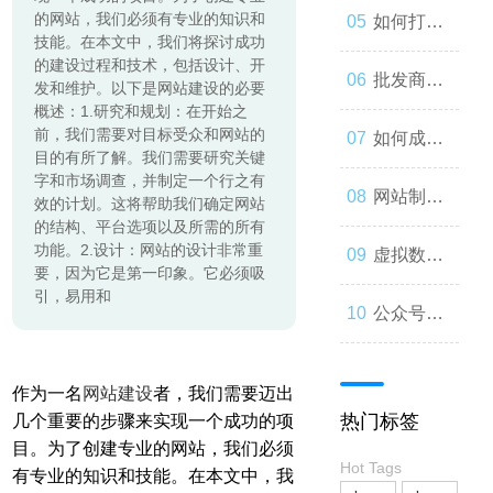
起来
的网站，我们必须有专业的知识和
与人类事
发：如何
如何打造
技能。在本文中，我们将探讨成功
的建设过程和技术，包括设计、开
务的交错
让你的公
一个优秀
批发商
发和维护。以下是网站建设的必要
概述：1.研究和规划：在开始之
前，我们需要对目标受众和网站的
众号成为
的分销商
城：为什
如何成为
目的有所了解。我们需要研究关键
字和市场调查，并制定一个行之有
人们心中
城？
么您应该
微信小程
网站制作
效的计划。这将帮助我们确定网站
的结构、平台选项以及所需的所有
的第一选
功能。2.设计：网站的设计非常重
考虑加
序开发高
流程与技
虚拟数字
要，因为它是第一印象。它必须吸
引，易用和
择
入？
手？
巧
人：从奇
公众号开
思妙想到
发：打造
作为一名
网站建设
者，我们需要迈出
热门标签
几个重要的步骤来实现一个成功的项
现实
一款受欢
目。为了创建专业的网站，我们必须
Hot Tags
有专业的知识和技能。在本文中，我
迎的社交