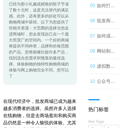
已经为那小礼服或精致的鞋子节省
起来
与人类事
发：如何
如何打造
了数十元时，这是无法替代的满足
感。此外，还有更多的好处可以从
务的交错
让你的公
一个优秀
批发商
购物商城中获得。以下为您提供了
些相关资源：大范围的选择当您走
进商城时，您会发现自己在一个庞
众号成为
的分销商
城：为什
如何成为
大而宽广的空间内。一个好的商城
将提供不同种类，品牌和价格范围
人们心中
城？
么您应该
微信小程
网站制作
的产品。您将能够比较许多产品，
找到适合您需求和预算的最优选
择。体验购物的独特性购物商城的
的第一选
考虑加
序开发高
流程与技
虚拟数字
体验与网上购物完全不同。您可以
了
择
入？
手？
巧
人：从奇
公众号开
思妙想到
发：打造
在现代经济中，批发商城已成为越来
越多消费者的选择。虽然许多人选择
热门标签
现实
一款受欢
在线购物，但是去商场逛街和购买商
Hot Tags
品仍然是一种令人愉悦的体验。尤其
迎的社交