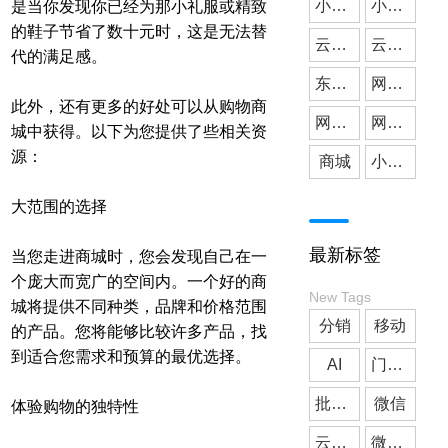
小微公司
小程序开发
是当你发现你已经为那小礼服或精致
的鞋子节省了数十元时，这是无法替
云派网络
媒体应用
云派小程序开发
代的满足感。
东莞小程序开发
网站建设
此外，还有更多的好处可以从购物商
网站搭建
网站开发
城中获得。以下为您提供了些相关资
源：
商城
小程序商城
大范围的选择
最新标签
当您走进商城时，您会发现自己在一
个庞大而宽广的空间内。一个好的商
New Tags
城将提供不同种类，品牌和价格范围
分销
移动
的产品。您将能够比较许多产品，找
到适合您需求和预算的最优选择。
AI
门店预约
批发商城
微信
体验购物的独特性
云派网络
微信小程序开发