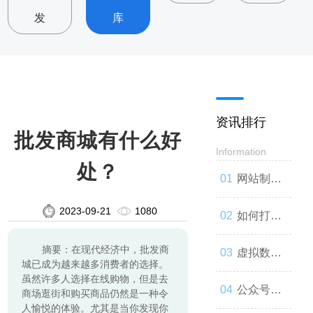
发
库
资讯排行
批发商城有什么好
Information
处？
网站制
2023-09-21
1080
作：让你
如何打造
摘要：在现代经济中，批发商
的品牌与
一款高效
虚拟数字
城已成为越来越多消费者的选择。
虽然许多人选择在线购物，但是去
世界联系
的网站
人：技术
公众号开
商场逛街和购买商品仍然是一种令
人愉悦的体验。尤其是当你发现你