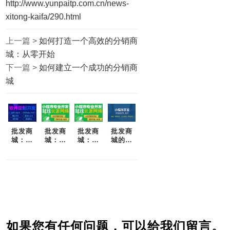
http://www.yunpaitp.com.cn/news-
xitong-kaifa/290.html
上一篇 >
如何打造一个高效的分销商
城：从零开始
下一篇 >
如何建立一个成功的分销商
城
批发商
批发商
批发商
批发商
城：为
城：为
城：重
城的好
什么您
什么你
新定义
处是什
应该考
应该选
采购体
么？-一
虑加
择云派
验
篇详细
入？
商城
解析
如果您有任何问题，可以给我们留言。