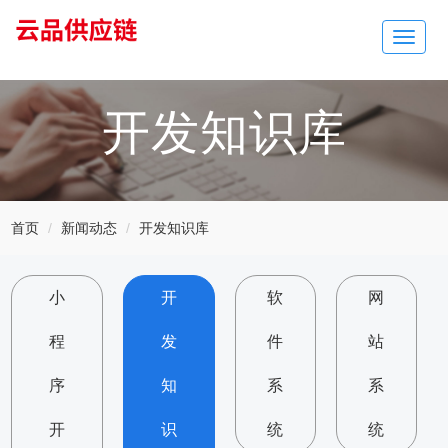
Toggle
navigat
开发知识库
首页
新闻动态
开发知识库
小
开
软
网
程
发
件
站
序
知
系
系
开
识
统
统