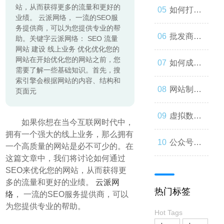
站，从而获得更多的流量和更好的
起来
与人类事
发：如何
如何打造
业绩。 云派网络， 一流的SEO服
务提供商，可以为您提供专业的帮
务的交错
让你的公
一个优秀
批发商
助。关键字云派网络： SEO 流量
网站 建设 线上业务 优化优化您的
网站在开始优化您的网站之前，您
众号成为
的分销商
城：为什
如何成为
需要了解一些基础知识。首先，搜
索引擎会根据网站的内容、结构和
人们心中
城？
么您应该
微信小程
网站制作
页面元
的第一选
考虑加
序开发高
流程与技
虚拟数字
如果你想在当今互联网时代中，
拥有一个强大的线上业务，那么拥有
择
入？
手？
巧
人：从奇
公众号开
一个高质量的网站是必不可少的。在
这篇文章中，我们将讨论如何通过
思妙想到
发：打造
SEO来优化您的网站，从而获得更
多的流量和更好的业绩。
云派网
热门标签
现实
络
， 一流的SEO服务提供商，可以
一款受欢
为您提供专业的帮助。
Hot Tags
迎的社交