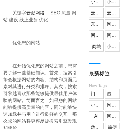
小微公司
小程序开发
关键字
云派网络
： SEO 流量 网
云派网络
媒体应用
云派小程序开发
站 建设 线上业务 优化
东莞小程序开发
网站建设
网站搭建
网站开发
优化您的网站
商城
小程序商城
在开始优化您的网站之前，您需
要了解一些基础知识。首先，搜索引
最新标签
擎会根据网站的内容、结构和页面元
New Tags
素对其进行分类和排序。其次，搜索
引擎越喜欢那些能够提供最佳用户体
门店预约
虚拟人
验的网站。简而言之，如果您的网站
小程序商城
网站建设
能够提供高质量的内容，同时能够快
速加载并与用户进行良好的交互，那
AI
网站制作
么您的网站将更容易被搜索引擎发现
数字人
简便
和评价。