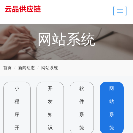
Toggle
navigat
网站系统
首页
新闻动态
网站系统
小
开
软
网
程
发
件
站
序
知
系
系
开
识
统
统