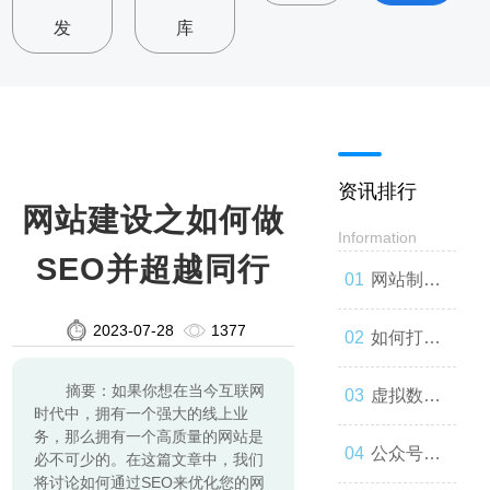
发
库
资讯排行
网站建设之如何做
Information
SEO并超越同行
网站制
2023-07-28
1377
作：让你
如何打造
摘要：如果你想在当今互联网
的品牌与
一款高效
虚拟数字
时代中，拥有一个强大的线上业
务，那么拥有一个高质量的网站是
世界联系
的网站
人：技术
公众号开
必不可少的。在这篇文章中，我们
将讨论如何通过SEO来优化您的网