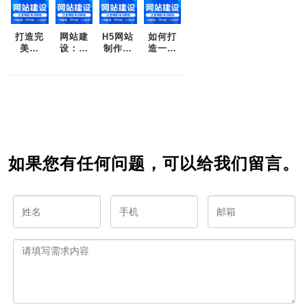
打造完
网站建
H5网站
如何打
美网
设：解
制作：
造一个
站，云
决企业
为您打
卓越的
派帮您
网络营
造前所
企业网
一站搞
销之痛
未有的
站?
定！
用户体
验
如果您有任何问题，可以给我们留言。