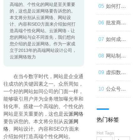
高端的、个性化的网站是至关重要
起来
与人类事
发：如何
如何打造
的，这也是云派网络要告诉您的。
本文将分别从云派网络、网站设
务的交错
让你的公
一个优秀
批发商
计、内容和SEO方面来介绍如何打
造高端个性化网站。云派网络 - 让
您的网站与众不同首先，我们想向
众号成为
的分销商
城：为什
如何成为
您介绍的是云派网络。作为一家成
立于2013年的高端网站设计公司，
人们心中
城？
么您应该
微信小程
网站制作
云派网络致力
的第一选
考虑加
序开发高
流程与技
虚拟数字
在当今数字时代，网站是企业通
往成功的关键因素之一。众所周知，
择
入？
手？
巧
人：从奇
公众号开
一个好的网站如同公司的门面一样，
能够吸引用户并为业务增加曝光率和
思妙想到
发：打造
转化率。搭建一个高端的、个性化的
网站是至关重要的，这也是
云派网络
热门标签
现实
要告诉您的。本文将分别从
云派网
一款受欢
络
、网站设计、内容和SEO方面来
Hot Tags
介绍如何打造高端个性化网站。
迎的社交