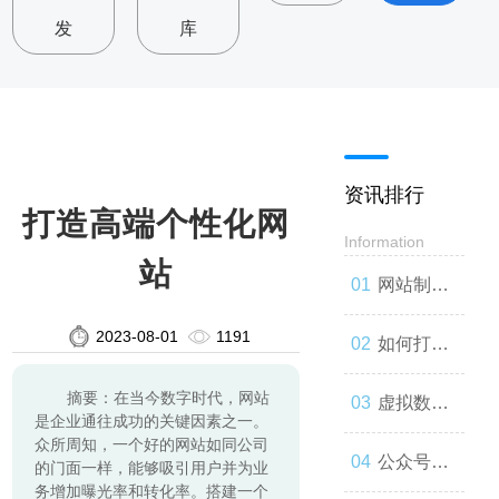
发
库
资讯排行
打造高端个性化网
Information
站
网站制
2023-08-01
1191
作：让你
如何打造
摘要：在当今数字时代，网站
的品牌与
一款高效
虚拟数字
是企业通往成功的关键因素之一。
众所周知，一个好的网站如同公司
世界联系
的网站
人：技术
公众号开
的门面一样，能够吸引用户并为业
务增加曝光率和转化率。搭建一个