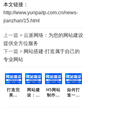
本文链接：
http://www.yunpaitp.com.cn/news-
jianzhan/15.html
上一篇 >
云派网络：为您的网站建设
提供全方位服务
下一篇 >
网站搭建-打造属于自己的
专业网站
打造完
网站建
H5网站
如何打
美网
设：解
制作：
造一个
站，云
决企业
为您打
卓越的
派帮您
网络营
造前所
企业网
一站搞
销之痛
未有的
站?
定！
用户体
验