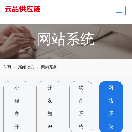
Toggle
navigat
网站系统
首页
新闻动态
网站系统
小
开
软
网
程
发
件
站
序
知
系
系
开
识
统
统