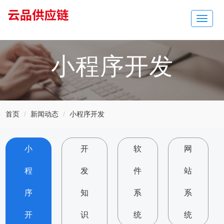
Toggle
navigat
小程序开发
首页
新闻动态
小程序开发
小
开
软
网
程
发
件
站
序
知
系
系
开
识
统
统