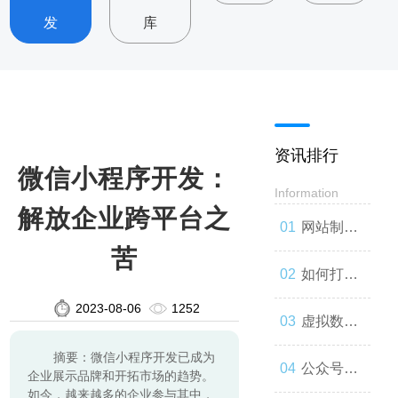
发
库
资讯排行
微信小程序开发：
Information
解放企业跨平台之
网站制
苦
作：让你
如何打造
2023-08-06
1252
的品牌与
一款高效
虚拟数字
摘要：微信小程序开发已成为
世界联系
的网站
人：技术
公众号开
企业展示品牌和开拓市场的趋势。
如今，越来越多的企业参与其中，