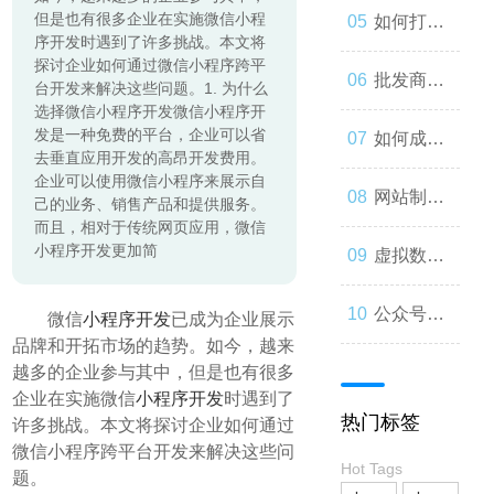
起来
但是也有很多企业在实施微信小程
与人类事
发：如何
如何打造
序开发时遇到了许多挑战。本文将
探讨企业如何通过微信小程序跨平
务的交错
让你的公
一个优秀
批发商
台开发来解决这些问题。1. 为什么
选择微信小程序开发微信小程序开
发是一种免费的平台，企业可以省
众号成为
的分销商
城：为什
如何成为
去垂直应用开发的高昂开发费用。
企业可以使用微信小程序来展示自
人们心中
城？
么您应该
微信小程
网站制作
己的业务、销售产品和提供服务。
而且，相对于传统网页应用，微信
的第一选
小程序开发更加简
考虑加
序开发高
流程与技
虚拟数字
择
入？
手？
巧
人：从奇
公众号开
微信
小程序开发
已成为企业展示
品牌和开拓市场的趋势。如今，越来
思妙想到
发：打造
越多的企业参与其中，但是也有很多
企业在实施微信
小程序开发
时遇到了
热门标签
许多挑战。本文将探讨企业如何通过
现实
一款受欢
微信小程序跨平台开发来解决这些问
Hot Tags
题。
迎的社交